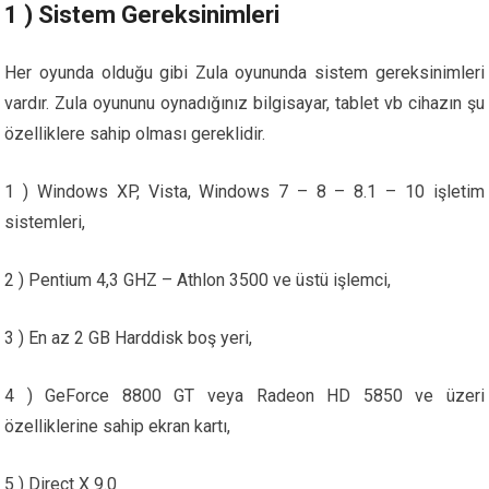
1 ) Sistem Gereksinimleri
Her oyunda olduğu gibi Zula oyununda sistem gereksinimleri
vardır. Zula oyununu oynadığınız bilgisayar, tablet vb cihazın şu
özelliklere sahip olması gereklidir.
1 ) Windows XP, Vista, Windows 7 – 8 – 8.1 – 10 işletim
sistemleri,
2 ) Pentium 4,3 GHZ – Athlon 3500 ve üstü işlemci,
3 ) En az 2 GB Harddisk boş yeri,
4 ) GeForce 8800 GT veya Radeon HD 5850 ve üzeri
özelliklerine sahip ekran kartı,
5 ) Direct X 9.0