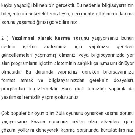
kaybı yaşadığı bilinen bir gerçektir. Bu nedenle bilgisayarınızın
bileşenlerini sökerek temizleyip, geri monte ettiğinizde kasma
sorunu yaşamadığınızı görebilirsiniz.
2 )
Yazılımsal olarak kasma sorunu
yaşıyorsanız bunun
nedeni işletim sisteminizi için yapılması gereken
güncellemeleri yapmamış olmanız veya bilgisayarınızda yer
alan programların işletim sisteminin sağlıklı çalışmasını önlüyor
olmasıdır. Bu durumda yapmanız gereken bilgisayarınıza
format atmak ve bilgisayarınızdan gereksiz dosyaları,
programları temizlemektir. Hard disk temizliği yaparak da
yazılımsal temizlik yapmış olursunuz.
Çok popüler bir oyun olan Zula oyununu oynarken kasma sorunu
yaşıyorsanız kasma sorununa neden olan etkenlere göre
çözüm yollarını deneyerek kasma sorununda kurtulabilirsiniz.