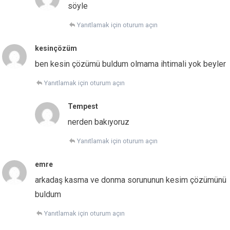
söyle
Yanıtlamak için oturum açın
kesinçözüm
ben kesin çözümü buldum olmama ihtimali yok beyler
Yanıtlamak için oturum açın
Tempest
nerden bakıyoruz
Yanıtlamak için oturum açın
emre
arkadaş kasma ve donma sorununun kesim çözümünü
buldum
Yanıtlamak için oturum açın