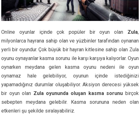
Online oyunlar içinde çok popüler bir oyun olan
Zula
,
milyonlarca hayrana sahip olan ve yüzbinler tarafından oynanan
yerli bir oyundur. Çok büyük bir hayran kitlesine sahip olan Zula
oyunu oynayanlar kasma sorunu ile karşı karşıya kalıyorlar. Oyun
oynarken meydana gelen kasma oyunu nedeni ile oyun
oynamaz hale gelebiliyor, oyunun içinde istediğinizi
yapamadığınız durumlar oluşabiliyor. Aksiyon derecesi yüksek
bir oyun olan
Zula oyununda oluşan kasma sorunu
birçok
sebepten meydana gelebilir. Kasma sorununa neden olan
etkenleri şu şekilde sıralayabiliriz.