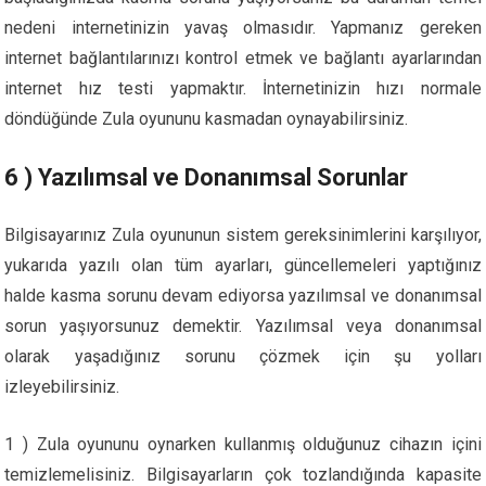
nedeni internetinizin yavaş olmasıdır. Yapmanız gereken
internet bağlantılarınızı kontrol etmek ve bağlantı ayarlarından
internet hız testi yapmaktır. İnternetinizin hızı normale
döndüğünde Zula oyununu kasmadan oynayabilirsiniz.
6 ) Yazılımsal ve Donanımsal Sorunlar
Bilgisayarınız Zula oyununun sistem gereksinimlerini karşılıyor,
yukarıda yazılı olan tüm ayarları, güncellemeleri yaptığınız
halde kasma sorunu devam ediyorsa yazılımsal ve donanımsal
sorun yaşıyorsunuz demektir. Yazılımsal veya donanımsal
olarak yaşadığınız sorunu çözmek için şu yolları
izleyebilirsiniz.
1 ) Zula oyununu oynarken kullanmış olduğunuz cihazın içini
temizlemelisiniz. Bilgisayarların çok tozlandığında kapasite