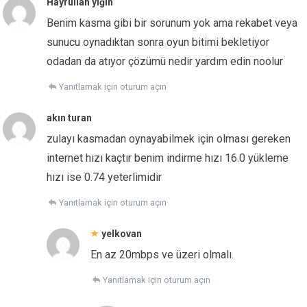
Hayrullah yığın
Benim kasma gibi bir sorunum yok ama rekabet veya
sunucu oynadıktan sonra oyun bitimi bekletiyor
odadan da atıyor çözümü nedir yardım edin noolur
Yanıtlamak için oturum açın
akın turan
zulayı kasmadan oynayabilmek için olması gereken
internet hızı kaçtır benim indirme hızı 16.0 yükleme
hızı ise 0.74 yeterlimidir
Yanıtlamak için oturum açın
yelkovan
En az 20mbps ve üzeri olmalı.
Yanıtlamak için oturum açın